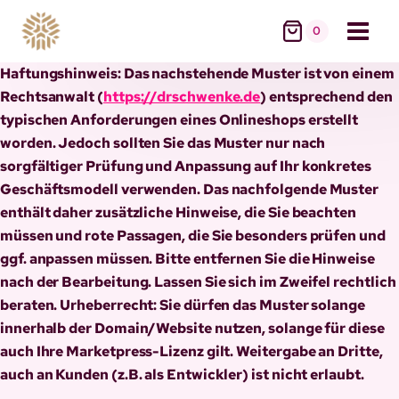
Skip
0
to
content
Haftungshinweis: Das nachstehende Muster ist von einem
Rechtsanwalt (
https://drschwenke.de
) entsprechend den
typischen Anforderungen eines Onlineshops erstellt
worden. Jedoch sollten Sie das Muster nur nach
sorgfältiger Prüfung und Anpassung auf Ihr konkretes
Geschäftsmodell verwenden. Das nachfolgende Muster
enthält daher zusätzliche Hinweise, die Sie beachten
müssen und rote Passagen, die Sie besonders prüfen und
ggf. anpassen müssen. Bitte entfernen Sie die Hinweise
nach der Bearbeitung. Lassen Sie sich im Zweifel rechtlich
beraten. Urheberrecht: Sie dürfen das Muster solange
innerhalb der Domain/Website nutzen, solange für diese
auch Ihre Marketpress-Lizenz gilt. Weitergabe an Dritte,
auch an Kunden (z.B. als Entwickler) ist nicht erlaubt.